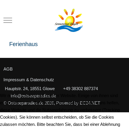
Mobile Menu Toggle
Ferienhaus
AGB
Impressum & Datenschutz
Hauptstr. 24, 18551 Glowe
+49 38302 887374
Wir nutzen Cookies auf unserer Website. Einige von ihnen sind
info@ostseeparadies.de
essenziell für den Betrieb der Seite, während andere uns helfen,
© Ostseeparadies.de 2026, Powered by
EC24.NET
diese Website und die Nutzererfahrung zu verbessern (Tracking
Cookies). Sie können selbst entscheiden, ob Sie die Cookies
zulassen möchten. Bitte beachten Sie, dass bei einer Ablehnung