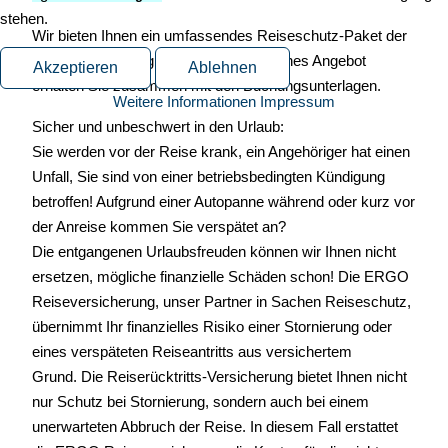
stehen.
Wir bieten Ihnen ein umfassendes
Reiseschutz-Paket
der
Ergo-Versicherung an. Ein unverbindliches Angebot
Akzeptieren
Ablehnen
erhalten Sie zusammen mit den Buchungsunterlagen.
Weitere Informationen
Impressum
Sicher und unbeschwert in den Urlaub:
Sie werden vor der Reise krank, ein Angehöriger hat einen
Unfall, Sie sind von einer betriebsbedingten Kündigung
betroffen! Aufgrund einer Autopanne während oder kurz vor
der Anreise kommen Sie verspätet an?
Die entgangenen Urlaubsfreuden können wir Ihnen nicht
ersetzen, mögliche finanzielle Schäden schon! Die ERGO
Reiseversicherung, unser Partner in Sachen Reiseschutz,
übernimmt Ihr finanzielles Risiko einer Stornierung oder
eines verspäteten Reiseantritts aus versichertem
Grund. Die Reiserückt
ritts-Versicherung bietet Ihnen nicht
nur Schutz bei Stornierung, sondern auch bei einem
unerwarteten Abbruch der Reise
. In diesem Fall erstattet