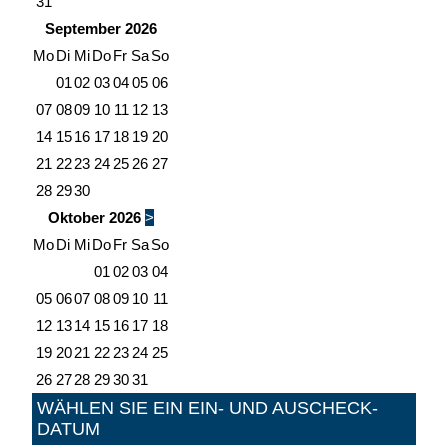
31
September
2026
Mo
Di
Mi
Do
Fr
Sa
So
01
02
03
04
05
06
07
08
09
10
11
12
13
14
15
16
17
18
19
20
21
22
23
24
25
26
27
28
29
30
Oktober
2026
>
Mo
Di
Mi
Do
Fr
Sa
So
01
02
03
04
05
06
07
08
09
10
11
12
13
14
15
16
17
18
19
20
21
22
23
24
25
26
27
28
29
30
31
WÄHLEN SIE EIN EIN- UND AUSCHECK-
DATUM