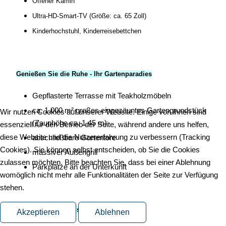
Offener Kamin
Ultra-HD-Smart-TV (Größe: ca. 65 Zoll)
Kinderhochstuhl, Kinderreisebettchen
Genießen Sie die Ruhe - Ihr Gartenparadies
Gepflasterte Terrasse mit Teakholzmöbeln
ca. 1.000 m² großes eingezäuntes Gartengrundstück
Wir nutzen Cookies auf unserer Website. Einige von ihnen sind
(Zaunhöhe ca. 1.45 m)
essenziell für den Betrieb der Seite, während andere uns helfen,
diese Website und die Nutzererfahrung zu verbessern (Tracking
abschließbare Gartentore
Cookies). Sie können selbst entscheiden, ob Sie die Cookies
massiver Außengrill
zulassen möchten. Bitte beachten Sie, dass bei einer Ablehnung
Parkplätze an der Unterkunft
womöglich nicht mehr alle Funktionalitäten der Seite zur Verfügung
stehen.
Preise & Inklusivleistungen
Akzeptieren
Ablehnen