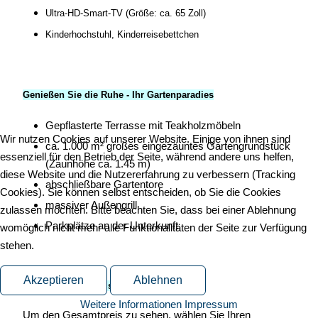
Ultra-HD-Smart-TV (Größe: ca. 65 Zoll)
Kinderhochstuhl, Kinderreisebettchen
Genießen Sie die Ruhe - Ihr Gartenparadies
Gepflasterte Terrasse mit Teakholzmöbeln
Wir nutzen Cookies auf unserer Website. Einige von ihnen sind
ca. 1.000 m² großes eingezäuntes Gartengrundstück
essenziell für den Betrieb der Seite, während andere uns helfen,
(Zaunhöhe ca. 1.45 m)
diese Website und die Nutzererfahrung zu verbessern (Tracking
abschließbare Gartentore
Cookies). Sie können selbst entscheiden, ob Sie die Cookies
massiver Außengrill
zulassen möchten. Bitte beachten Sie, dass bei einer Ablehnung
Parkplätze an der Unterkunft
womöglich nicht mehr alle Funktionalitäten der Seite zur Verfügung
stehen.
Akzeptieren
Ablehnen
Preise & Inklusivleistungen
Weitere Informationen
Impressum
Um den Gesamtpreis zu sehen, wählen Sie Ihren