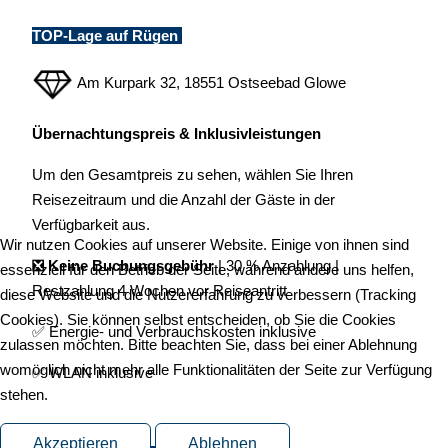
TOP-Lage auf Rügen
Am Kurpark 32, 18551 Ostseebad Glowe
Übernachtungspreis & Inklusivleistungen
Um den Gesamtpreis zu sehen, wählen Sie Ihren
Reisezeitraum und die Anzahl der Gäste in der
Verfügbarkeit aus.
Wir nutzen Cookies auf unserer Website. Einige von ihnen sind
❎ Keine Buchungsgebühr
| 30 % Anzahlung |
essenziell für den Betrieb der Seite, während andere uns helfen,
Restzahlung 4 Wochen vor Reiseantritt
diese Website und die Nutzererfahrung zu verbessern (Tracking
Cookies). Sie können selbst entscheiden, ob Sie die Cookies
✅ Energie- und Verbrauchskosten inklusive
zulassen möchten. Bitte beachten Sie, dass bei einer Ablehnung
womöglich nicht mehr alle Funktionalitäten der Seite zur Verfügung
✅ WLAN inklusive
stehen.
Akzeptieren
Ablehnen