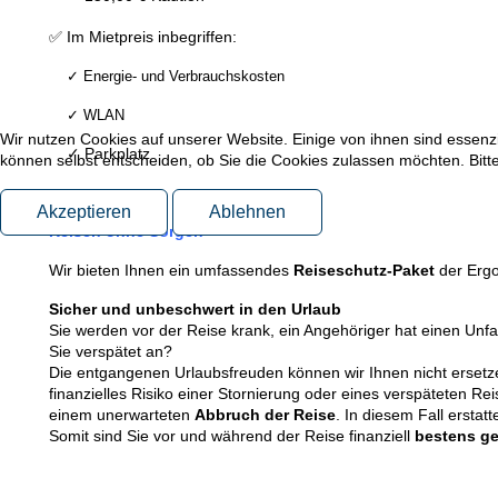
✅ Im Mietpreis inbegriffen:
✓ Energie- und Verbrauchskosten
✓ WLAN
Wir nutzen Cookies auf unserer Website. Einige von ihnen sind essenzi
✓ Parkplatz
können selbst entscheiden, ob Sie die Cookies zulassen möchten. Bitte
Akzeptieren
Ablehnen
Reisen ohne Sorgen
Wir bieten Ihnen ein umfassendes
Reiseschutz-Paket
der
Ergo
Sicher und unbeschwert in den Urlaub
Sie werden vor der Reise krank, ein Angehöriger hat einen Unf
Sie verspätet an?
Die entgangenen Urlaubsfreuden können wir Ihnen nicht ersetz
finanzielles Risiko einer Stornierung oder eines verspäteten Re
einem unerwarteten
Abbruch der Reise
. In diesem Fall ersta
Somit sind Sie vor und während der Reise finanziell
bestens ge