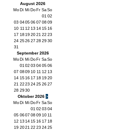
August
2026
Mo
Di
Mi
Do
Fr
Sa
So
01
02
03
04
05
06
07
08
09
10
11
12
13
14
15
16
17
18
19
20
21
22
23
24
25
26
27
28
29
30
31
September
2026
Mo
Di
Mi
Do
Fr
Sa
So
01
02
03
04
05
06
07
08
09
10
11
12
13
14
15
16
17
18
19
20
21
22
23
24
25
26
27
28
29
30
Oktober
2026
>
Mo
Di
Mi
Do
Fr
Sa
So
01
02
03
04
05
06
07
08
09
10
11
12
13
14
15
16
17
18
19
20
21
22
23
24
25