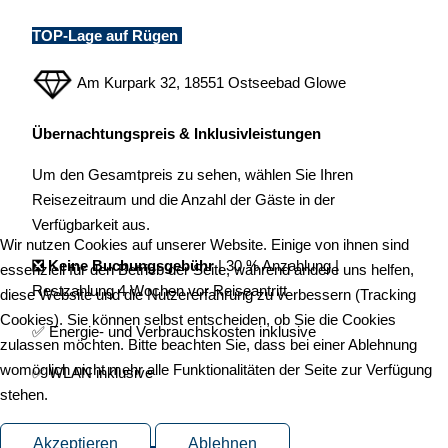
TOP-Lage auf Rügen
Am Kurpark 32, 18551 Ostseebad Glowe
Übernachtungspreis & Inklusivleistungen
Um den Gesamtpreis zu sehen, wählen Sie Ihren
Reisezeitraum und die Anzahl der Gäste in der
Verfügbarkeit aus.
Wir nutzen Cookies auf unserer Website. Einige von ihnen sind
❎ Keine Buchungsgebühr
| 30 % Anzahlung |
essenziell für den Betrieb der Seite, während andere uns helfen,
Restzahlung 4 Wochen vor Reiseantritt
diese Website und die Nutzererfahrung zu verbessern (Tracking
Cookies). Sie können selbst entscheiden, ob Sie die Cookies
✅ Energie- und Verbrauchskosten inklusive
zulassen möchten. Bitte beachten Sie, dass bei einer Ablehnung
womöglich nicht mehr alle Funktionalitäten der Seite zur Verfügung
✅ WLAN inklusive
stehen.
Akzeptieren
Ablehnen