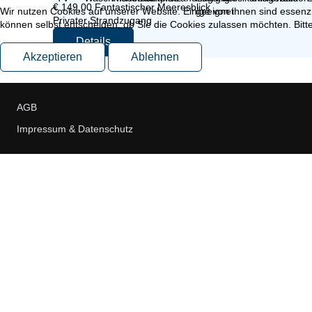
€
149,00
Fantastischer Meeresblick
Wir nutzen Cookies auf unserer Website. Einige von ihnen sind essenzi
Privater Strandzugang
können selbst entscheiden, ob Sie die Cookies zulassen möchten. Bitte
Details
Akzeptieren
Ablehnen
AGB
Impressum & Datenschutz