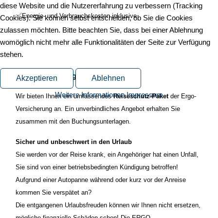
diese Website und die Nutzererfahrung zu verbessern (Tracking
✅
Energie- und Verbrauchskosten inklusive
Cookies). Sie können selbst entscheiden, ob Sie die Cookies
zulassen möchten. Bitte beachten Sie, dass bei einer Ablehnung
womöglich nicht mehr alle Funktionalitäten der Seite zur Verfügung
stehen.
Reisen ohne Sorgen
Akzeptieren
Ablehnen
Weitere Informationen
Impressum
Wir bieten Ihnen ein umfassendes
Reiseschutz-Paket
d
er Ergo-
Versicherung an. Ein unverbindliches Angebot erhalten Sie
zusammen mit den Buchungsunterlagen.
Sicher und unbeschwert in den Urlaub
Sie werden vor der Reise krank, ein Angehöriger hat einen Unfall,
Sie sind von einer betriebsbedingten Kündigung betroffen!
Aufgrund einer Autopanne während oder kurz vor der Anreise
kommen Sie verspätet an?
Die entgangenen Urlaubsfreuden können wir Ihnen nicht ersetzen,
mögliche finanzielle Schäden schon! Die ERGO